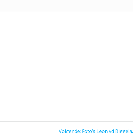
Volgend
Volgende:
Foto’s Leon vd Biggela