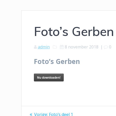
Foto’s Gerben
admin
8 november 2018
|
0
Foto’s Gerben
Nu downloaden!
Bericht
Vorig
Vorige:
Foto’s deel 1